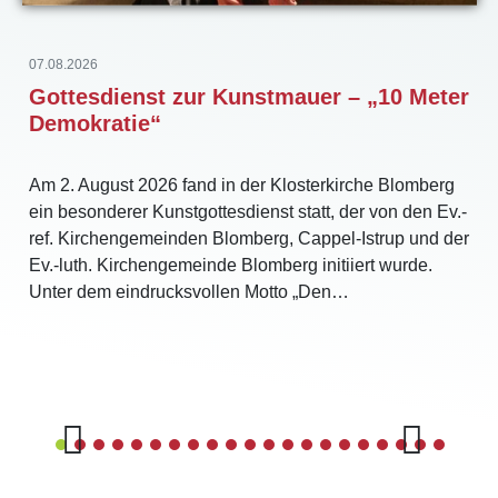
07.08.2026
Gottesdienst zur Kunstmauer – „10 Meter
Demokratie“
Am 2. August 2026 fand in der Klosterkirche Blomberg
ein besonderer Kunstgottesdienst statt, der von den Ev.-
ref. Kirchengemeinden Blomberg, Cappel-Istrup und der
Ev.-luth. Kirchengemeinde Blomberg initiiert wurde.
Unter dem eindrucksvollen Motto „Den…
Previous
Next
1
2
3
4
5
6
7
8
9
10
11
12
13
14
15
16
17
18
19
20
21